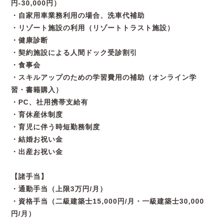
円-30,000円）
・自家用車業務利用の場合、洗車代補助
・リゾート施設の利用（リゾートトラスト施設）
・健康診断
・契約施設による人間ドック受診割引
・食事会
・スキルアップのための学習費用の補助（オンライン学
習・書籍購入）
・PC、社用携帯支給有
・育休産休制度
・育児に伴う時短勤務制度
・結婚お祝い金
・出産お祝い金
【諸手当】
・通勤手当（上限3万円/月）
・資格手当（二級建築士15,000円/月・一級建築士30,000
円/月）