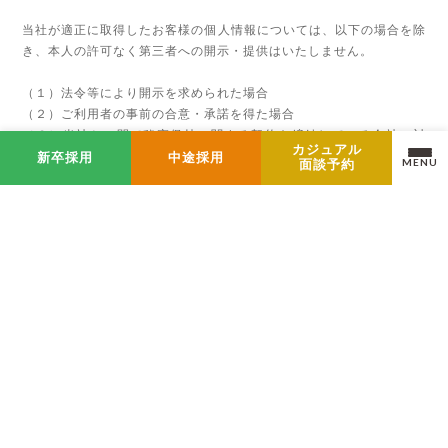
当社が適正に取得したお客様の個人情報については、以下の場合を除
き、本人の許可なく第三者への開示・提供はいたしません。
（１）法令等により開示を求められた場合
（２）ご利用者の事前の合意・承諾を得た場合
（３）当社との間で秘密保持に関する契約を締結している会社に対
カジュアル
し、当社のサービスを遂行する上で必要な情報を提供する場合
新卒採用
中途採用
MENU
面談予約
（４）個人の特定が不可能な状態で個人情報を提供する場合
（５）ご利用者および公衆の生命、身体または財産の保護のために必
要がある場合であって、利用者の同意を得ることが困難であるとき
（６）下記４．の内容に基づくとき