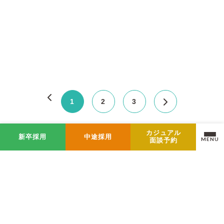
1
2
3
カジュアル
新卒採用
中途採用
MENU
面談予約
Ranking
おすすめランキング
採用コンセプトムービー公開｜言葉で
は伝えきれない、sumarchの「仕事」
を映像に。